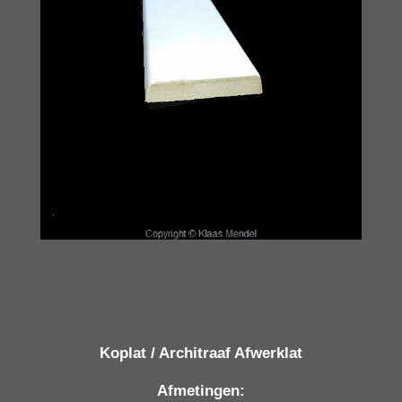
Koplat / Architraaf Afwerklat
Afmetingen: