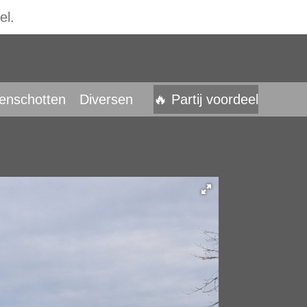
el.
enschotten
Diversen
🔥 Partij voordeel