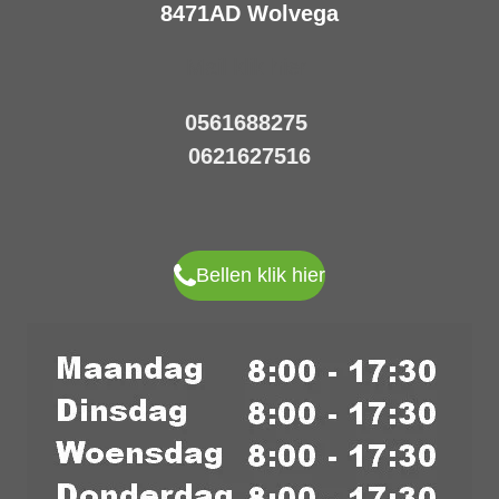
8471AD Wolvega
Mail klik hier
0561688275
0621627516
Bellen klik hier