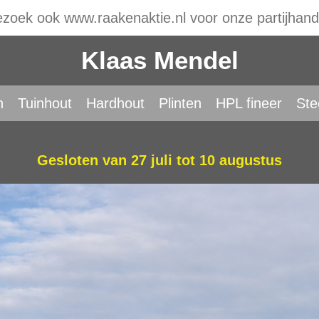
zoek ook www.raakenaktie.nl voor onze partijhand
Klaas Mendel
n
Tuinhout
Hardhout
Plinten
HPL fineer
Ste
Gesloten van 27 juli tot 10 augustus