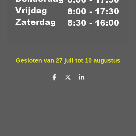
Gesloten van 27 juli tot 10 augustus
D
D
S
e
e
h
l
e
a
e
l
r
n
e