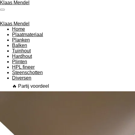
Klaas Mendel
Ga
direct
naar
de
Klaas Mendel
hoofdinhoud
Home
Plaatmateriaal
Planken
Balken
Tuinhout
Hardhout
Plinten
HPL fineer
Steenschotten
Diversen
🔥 Partij voordeel